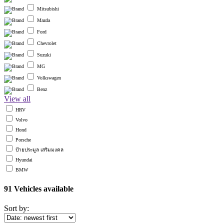
Mitsubishi
Mazda
Ford
Chevrolet
Suzuki
MG
Volkswagen
Benz
View all
HRV
Volvo
Hond
Porsche
ป้ายประมูล เสริมมงคล
Hyundai
BMW
91
Vehicles available
Sort by: