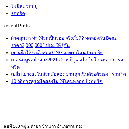
ไม่มีหมวดหมู่
รถทริค
Recent Posts
ผ้าคลุมรถ ทำให้รถเป็นรอย จริงมั้ย?? ทดลองกับ Benz
ราคา2,000,000 ไปเลยให้รู้กัน
เจาะลึกใช้รถมือสอง CNG แย่ตรงไหน | รถทริค
เทคนิคดูรถมือสอง2021 สาวๆก็ดูเองได้ ไม่โดนหลอก | รถ
ทริค
เปลี่ยนยางอะไหล่รถมือสอง ยามฉุกเฉินด้วยตัวเอง | รถทริค
10 วิธีการดูรถมือสองไม่ให้โดนหลอก | รถทริค
อ๊อกเล็ตธ์ ออโต้ สาขาบ้านเก่า (ชลบุรี)
เลขที่ 168 หมู่ 2 ตำบล บ้านเก่า อำเภอพานทอง