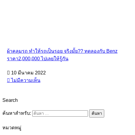
ผ้าคลุมรถ ทำให้รถเป็นรอย จริงมั้ย?? ทดลองกับ Benz
ราคา2,000,000 ไปเลยให้รู้กัน
10 มีนาคม 2022
ไม่มีความเห็น
Search
ค้นหาสำหรับ:
หมวดหมู่