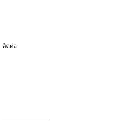
อ็อกเล็ตธ์ ออโต้ คือใคร?
เรื่องรถน่ารู้
คำถามที่พบบ่อย
ติดต่อเรา
ติดต่อ
Call Center
097-821-8888
Line
@oxletauto
Facebook
อ๊อกเล็ตธ์ ออโต้