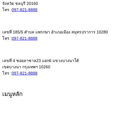
จังหวัด ชลบุรี 20160
โทร :
097-821-8888
อ๊อกเล็ตธ์ ออโต้ สาขาแพรกษา (กรุงเทพฯ)
เลขที่ 185/5 ตำบล แพรกษา อำเภอเมือง สมุทรปราการ 10280
โทร :
097-821-8888
อ๊อกเล็ตธ์ ออโต้ (สำนักงานใหญ่)
เลขที่ 4 ซอยลาซาล23 แยก6 แขวงบางนาใต้
เขตบางนา กรุงเทพฯ 10260
โทร :
097-821-8888
เมนูหลัก
ค้นหารถทั้งหมด
โปรโมชั่น
รีวิวจากลูกค้า